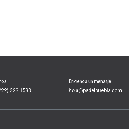
nos
Envíenos un mensaje
222) 323 1530
hola@padelpuebla.com