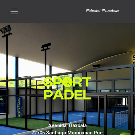
Avenida Tlaxcala
72705 Santiago Momoxpan Pue.