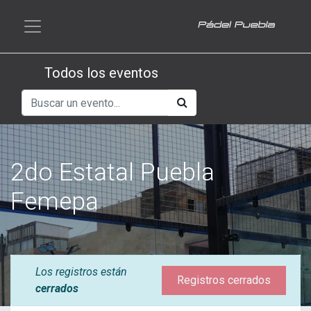
Todos los eventos
2do Estatal Puebla
Femepa
Los registros están
Registros cerrados
cerrados